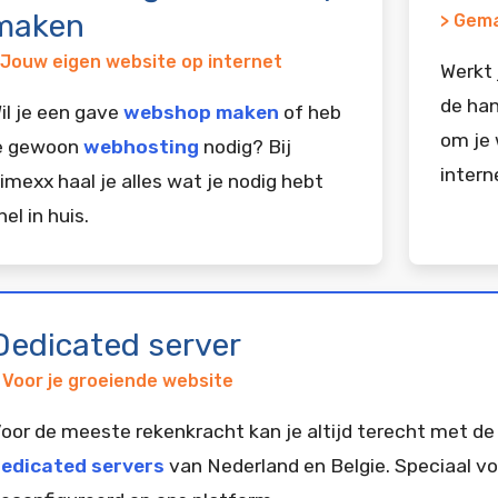
maken
> Gema
 Jouw eigen website op internet
Werkt 
de han
il je een gave
webshop maken
of heb
om je 
e gewoon
webhosting
nodig? Bij
intern
imexx haal je alles wat je nodig hebt
nel in huis.
Dedicated server
 Voor je groeiende website
oor de meeste rekenkracht kan je altijd terecht met de
edicated servers
van Nederland en Belgie. Speciaal vo